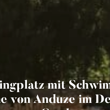
pingplatz mit Schw
he von Anduze im D