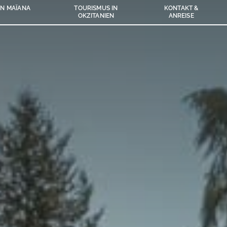
N MAÏANA
TOURISMUS IN
KONTAKT &
OKZITANIEN
ANREISE