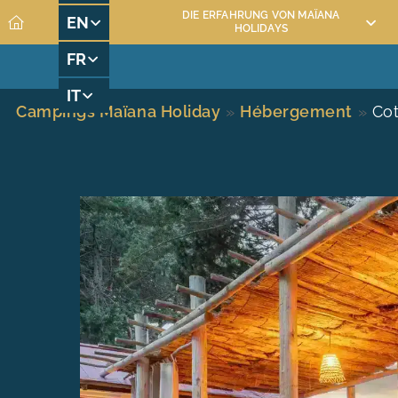
DIE ERFAHRUNG VON MAÏANA
EN
HOLIDAYS
FR
VERMIETUNG MAÏANA RESORT
W
DIE DIENSTLEISTUNG
IT
Campings Maïana Holiday
»
Hébergement
»
Cot