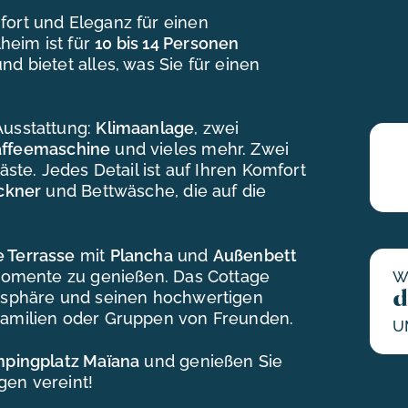
ort und Eleganz für einen
heim ist für
10 bis 14 Personen
nd bietet alles, was Sie für einen
Ausstattung:
Klimaanlage
, zwei
ffeemaschine
und vieles mehr. Zwei
äste. Jedes Detail ist auf Ihren Komfort
ckner
und Bettwäsche, die auf die
 Terrasse
mit
Plancha
und
Außenbett
e Momente zu genießen. Das Cottage
W
mosphäre und seinen hochwertigen
d
 Familien oder Gruppen von Freunden.
U
pingplatz Maïana
und genießen Sie
gen vereint!