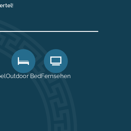
ertel
!
el
Outdoor Bed
Fernsehen