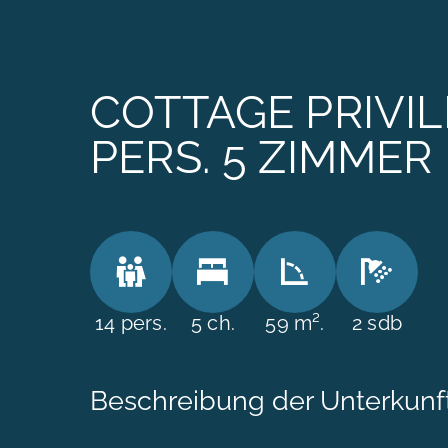
DI
COTTAGE PRIVIL
UN
PERS. 5 ZIMMER
AN
TO
KO
14 pers.
5 ch.
59 m².
2 sdb
Beschreibung der Unterkunf