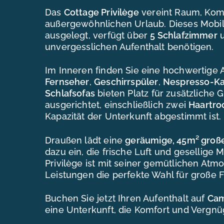
Das
Cottage Privilège
vereint Raum, Komf
außergewöhnlichen Urlaub. Dieses Mobil
ausgelegt, verfügt über
5 Schlafzimmer
u
unvergesslichen Aufenthalt benötigen.
Im Inneren finden Sie eine hochwertige 
Fernseher
,
Geschirrspüler
,
Nespresso-Ka
Schlafsofas
bieten Platz für zusätzliche G
ausgerichtet, einschließlich zwei
Haartro
Kapazität der Unterkunft abgestimmt ist.
Draußen lädt eine
geräumige, 45m² große
dazu ein, die frische Luft und gesellig
Privilège ist mit seiner gemütlichen At
Leistungen die perfekte Wahl für große
Buchen Sie jetzt Ihren Aufenthalt auf
Cam
eine Unterkunft, die Komfort und Vergnü