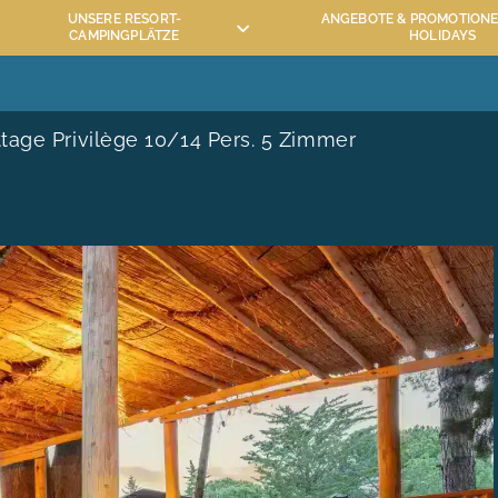
UNSERE RESORT-
ANGEBOTE & PROMOTIONE
CAMPINGPLÄTZE
HOLIDAYS
ASSERPARK MAÏANA RESORT
AKTIVITÄTEN UND ANIMAT
EN VON MAÏANA RESORT
TOURISMUS IM DEPARTEMENT 
tage Privilège 10/14 Pers. 5 Zimmer