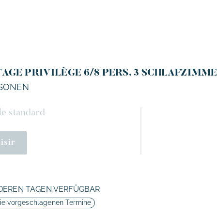
AGE PRIVILÈGE 6/8 PERS. 3 SCHLAFZIMM
RSONEN
e standard
isir
DEREN TAGEN VERFÜGBAR
die vorgeschlagenen Termine