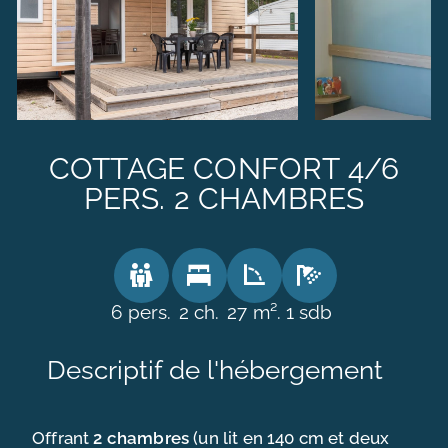
COTTAGE CONFORT 4/6
PERS. 2 CHAMBRES
6 pers.
2 ch.
27 m².
1 sdb
L’EXPERIENCE MAÏANA HOLIDAYS
Descriptif de l'hébergement
NOS CAMPINGS RESORT
NOS OFFRES
Offrant
2 chambres
(un lit en 140 cm et deux