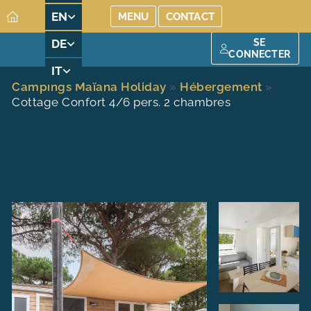
EN
MENU
CONTACT
MENU
SE
DE
CONNECTER
camping
MAÏANA RESORT
IT
LOCATIONS
Campings Maïana Holiday
»
Hébergement
»
ESPACE AQUATIQUE
Cottage Confort 4/6 pers. 2 chambres
ACTIVITÉS ET ANIMATIONS
NOS SERVICES
TOURISME DANS L’HÉRAULT