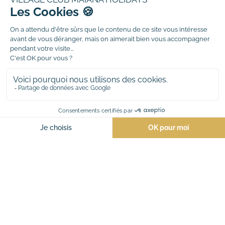
#maïanaholidays
NOS VILLAGES VACANCES
Camping Maïana
Château de l’Hom
ACCÈS RAPIDE