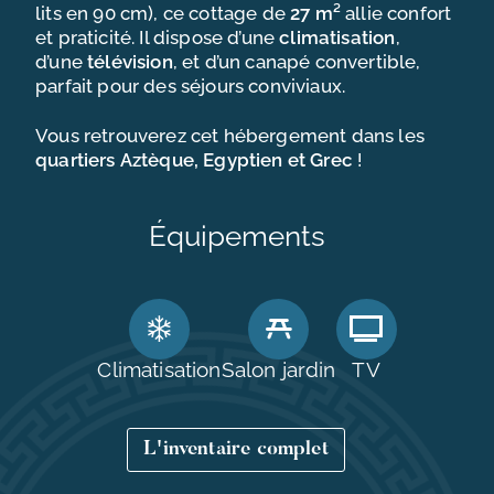
lits en 90 cm), ce cottage de
27 m²
allie confort
TOURISME EN OCCITANIE
et praticité. Il dispose d’une
climatisation
,
d’une
télévision
, et d’un canapé convertible,
NOUS CONTACTER
parfait pour des séjours conviviaux.
Vous retrouverez cet hébergement dans les
quartiers
Aztèque,
Egyptien et Grec
!
Équipements
Climatisation
Salon jardin
TV
L'inventaire complet