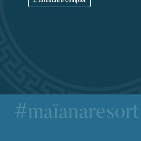
L'inventaire complet
#maïanaresort