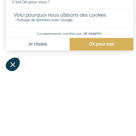
#maïanah
NOS VILLAGES
ACCÈS RAPIDE
VACANCES
Locations Maïana Resort
Camping Maïana
Locations Château de l’H