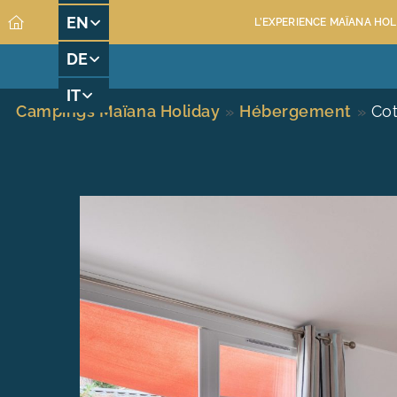
EN
L’EXPERIENCE MAÏANA HOL
DE
MAÏANA RESORT
LOCATIONS
ESPACE AQ
IT
Campings Maïana Holiday
»
Hébergement
»
Cot