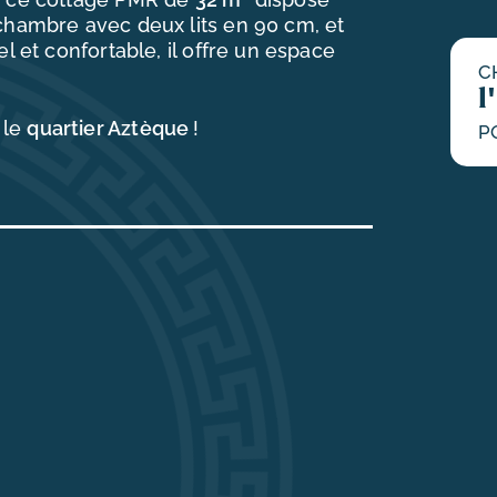
 chambre avec deux lits en 90 cm, et
l et confortable, il offre un espace
C
l
 le
quartier Aztèque
!
P