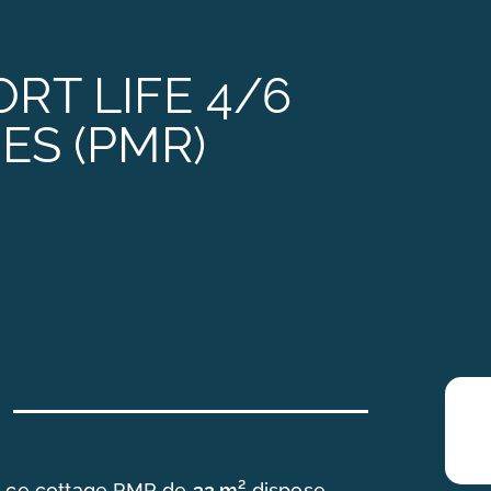
RT LIFE 4/6
ES (PMR)
e, ce cottage PMR de
32 m²
dispose