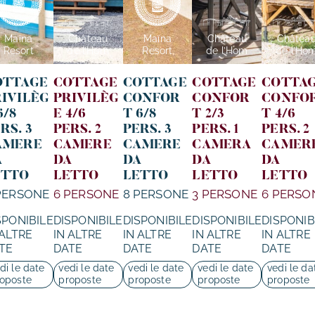
Maïna
Château
Maïna
Château
Châtea
Resort
de l’Hom
Resort
de l’Hom
de l’Ho
OTTAGE
COTTAGE
COTTAGE
COTTAGE
COTTA
RIVILÈG
PRIVILÈG
CONFOR
CONFOR
CONFO
6/8
E 4/6
T 6/8
T 2/3
T 4/6
RS. 3
PERS. 2
PERS. 3
PERS. 1
PERS. 2
AMERE
CAMERE
CAMERE
CAMERA
CAMER
A
DA
DA
DA
DA
ETTO
LETTO
LETTO
LETTO
LETTO
PERSONE
6 PERSONE
8 PERSONE
3 PERSONE
6 PERSO
SPONIBILE
DISPONIBILE
DISPONIBILE
DISPONIBILE
DISPONIB
 ALTRE
IN ALTRE
IN ALTRE
IN ALTRE
IN ALTRE
TE
DATE
DATE
DATE
DATE
di le date
vedi le date
vedi le date
vedi le date
vedi le da
oposte
proposte
proposte
proposte
proposte