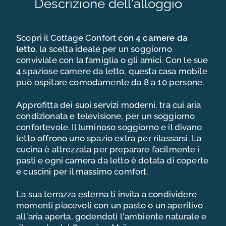
Descrizione dell'alloggio
Scopri il Cottage Confort
con 4 camere da
letto
, la scelta ideale per un soggiorno
conviviale con la famiglia o gli amici. Con le sue
4 spaziose camere da letto, questa casa mobile
può ospitare comodamente da 8 a 10 persone.
Approfitta dei suoi servizi moderni, tra cui aria
condizionata e televisione, per un soggiorno
L’ESPERIENZA DELLE VACANZE
confortevole. Il luminoso soggiorno e il divano
MAÏANA
letto offrono uno spazio extra per rilassarsi. La
cucina è attrezzata per preparare facilmente i
I NOSTRI CAMPEGGI RESORT
pasti e ogni camera da letto è dotata di coperte
e cuscini per il massimo comfort.
OFFERTE E PROMOZIONI MAÏANA
La sua terrazza esterna ti invita a condividere
HOLIDAYS
momenti piacevoli con un pasto o un aperitivo
all'aria aperta, godendoti l'ambiente naturale e
TURISMO IN OCCITANIA