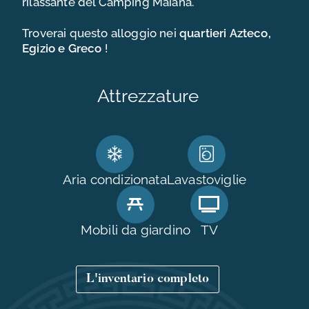
rilassante del Camping Maïana.
CONTATTI E ACCESSO
Troverai questo alloggio nei
quartieri
Azteco,
Egizio e Greco
!
Attrezzature
Aria condizionata
Lavastoviglie
Mobili da giardino
TV
L'inventario completo