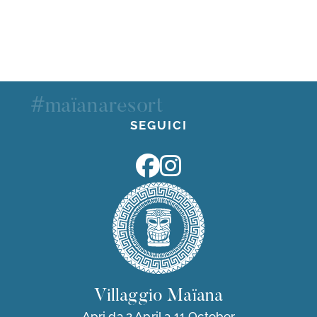
#maïanaresort
SEGUICI
Villaggio Maïana
Apri da 3 April a 11 October