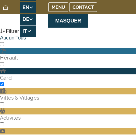
EN
MENU
CONTACT
DE
MASQUER
IT
Filtrer
Aucun
Tous
Hérault
Gard
Villes & Villages
Activités