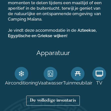
CONTACT & TOEGANG
momenten te delen tijdens een maaltijd of een
aperitief in de buitenlucht, terwijl je geniet van
de natuurlijke en ontspannende omgeving van
Camping Maïana.
Je vindt deze accommodatie in de
Azteekse,
Egyptische en Griekse
wijken
!
Apparatuur
Airconditioning
Vaatwasser
Tuinmeubilair
TV
De volledige inventaris