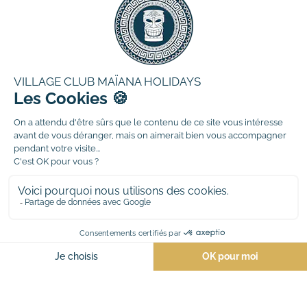
#maïanaholidays