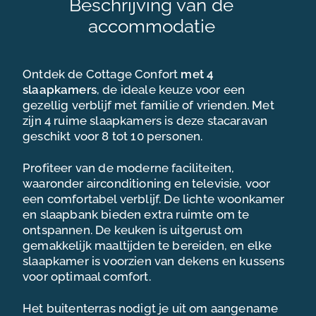
Beschrijving van de
accommodatie
Ontdek de Cottage Confort
met 4
slaapkamers
, de ideale keuze voor een
gezellig verblijf met familie of vrienden. Met
zijn 4 ruime slaapkamers is deze stacaravan
geschikt voor 8 tot 10 personen.
DE MAÏANA VAKANTIE-ERVARING
Profiteer van de moderne faciliteiten,
waaronder airconditioning en televisie, voor
een comfortabel verblijf. De lichte woonkamer
ONZE RESORT CAMPINGS
en slaapbank bieden extra ruimte om te
ontspannen. De keuken is uitgerust om
AANBIEDINGEN & PROMOTIES
gemakkelijk maaltijden te bereiden, en elke
slaapkamer is voorzien van dekens en kussens
MAÏANA HOLIDAYS
voor optimaal comfort.
TOERISME IN OCCITANIË
Het buitenterras nodigt je uit om aangename